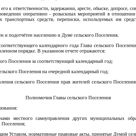
 его к ответственности, задержании, аресте, обыске, допросе, 
проведении оперативно - розыскных мероприятий в отношении 
 транспортных средств, переписки, используемых им средс
лен и подотчётен населению и Думе сельского Поселения.
 соответствующего календарного года Глава сельского Поселени
ленном порядке. В указанном отчете отражаются:
кого Поселения за соответствующий календарный год;
ельского Поселения на очередной календарный год;
ения сельского Поселения прав жителей сельского Поселения в
Полномочия Главы сельского Поселения
зования:
анами местного самоуправления других муниципальных обра
о Поселения;
ящим Уставом, нормативные правовые акты, принятые Думой сел