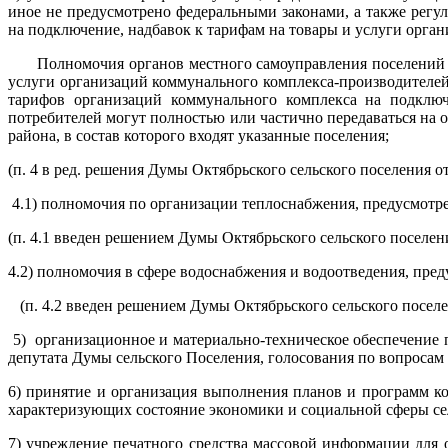
иное не предусмотрено федеральными законами, а также рег
на подключение, надбавок к тарифам на товары и услуги орган
Полномочия органов местного самоуправления поселений по
услуги организаций коммунального комплекса-производителей 
тарифов организаций коммунального комплекса на подключ
потребителей могут полностью или частично передаваться на
района, в состав которого входят указанные поселения;
(п. 4 в ред. решения Думы Октябрьского сельского поселения от 
4.1) полномочия по организации теплоснабжения, предусмот
(п. 4.1 введен решением Думы Октябрьского сельского поселен
4.2) полномочия в сфере водоснабжения и водоотведения, пр
(п. 4.2 введен решением Думы Октябрьского сельского поселе
5) организационное и материально-техническое обеспечение 
депутата Думы сельского Поселения, голосования по вопросам 
6) принятие и организация выполнения планов и программ ко
характеризующих состояние экономики и социальной сферы сел
7) учреждение печатного средства массовой информации для