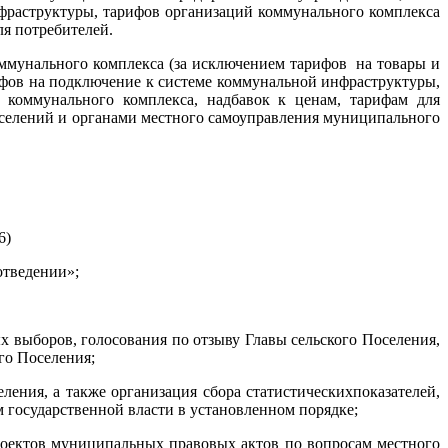
фраструктуры, тарифов организаций коммунального комплекса
ля потребителей.
мунального комплекса (за исключением тарифов на товары и
рифов на подключение к системе коммунальной инфраструктуры,
 коммунального комплекса, надбавок к ценам, тарифам для
оселений и органами местного самоуправления муниципального
 № 6)
отведении»;
 выборов, голосования по отзыву Главы сельского Поселения,
го Поселения;
ения, а также организация сбора статистическихпоказателей,
 государственной власти в установленном порядке;
роектов муниципальных правовых актов по вопросам местного