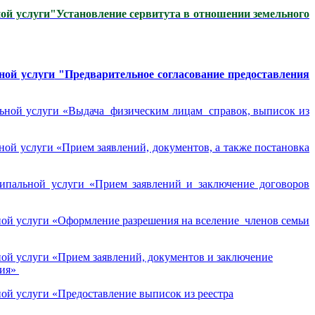
ой услуги
"Установление сервитута в отношении земельного
ной услуги
"
Предв
арительное согласование предоставления
ьной услуги «Выдача физическим лицам справок, выписок из
ой услуги «Прием заявлений, документов, а также постановка
ипальной услуги «Прием заявлений и заключение договоров
ой услуги «Оформление разрешения на вселение членов семьи
ой услуги «Прием заявлений, документов и заключение
ния»
ой услуги «Предоставление выписок из реестра