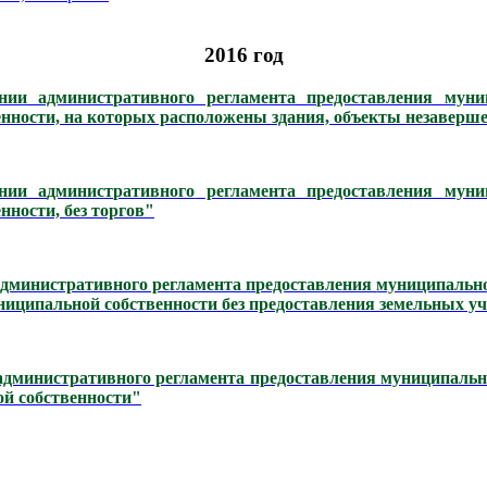
2016 год
нии административного регламента предоставления муни
нности, на которых расположены здания, объекты незаверше
нии а
дминистративного
регламента предоставления муниц
нности, без торгов"
административного регламента предоставления
муниципально
униципальной собственности без предоставления земельных у
административного регламента предоставления
муниципальн
ой собственности"