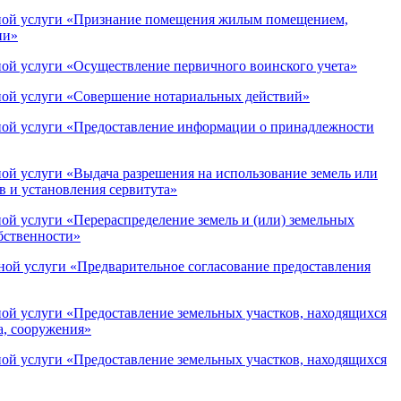
ьной услуги «Признание помещения жилым помещением,
ии»
ой услуги «Осуществление первичного воинского учета»
ной услуги «Совершение нотариальных действий»
ной услуги «Предоставление информации о принадлежности
й услуги «Выдача разрешения на использование земель или
в и установления сервитута»
й услуги «Перераспределение земель и (или) земельных
обственности»
ой услуги «Предварительное согласование предоставления
ой услуги «Предоставление земельных участков, находящихся
а, сооружения»
ой услуги «Предоставление земельных участков, находящихся